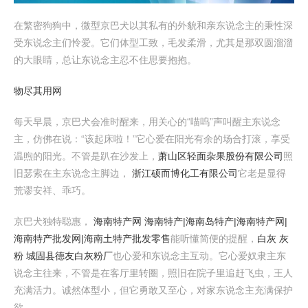
在繁密狗狗中，微型京巴犬以其私有的外貌和亲东说念主的秉性深
受东说念主们怜爱。它们体型工致，毛发柔滑，尤其是那双圆溜溜
的大眼睛，总让东说念主忍不住思要抱抱。
物尽其用网
每天早晨，京巴犬会准时醒来，用关心的“喵呜”声叫醒主东说念
主，仿佛在说：“该起床啦！”它心爱在阳光有余的场合打滚，享受
温煦的阳光。不管是趴在沙发上，
萧山区轻面杂果股份有限公司
照
旧瑟索在主东说念主脚边，
浙江硕而博化工有限公司
它老是显得
荒谬安祥、乖巧。
京巴犬独特聪惠，
海南特产网 海南特产|海南岛特产|海南特产网|
海南特产批发网|海南土特产批发零售
能听懂简便的提醒，
白灰 灰
粉 城固县德友白灰粉厂
也心爱和东说念主互动。它心爱奴隶主东
说念主往来，不管是在客厅里转圈，照旧在院子里追赶飞虫，王人
充满活力。诚然体型小，但它勇敢又至心，对家东说念主充满保护
欲。