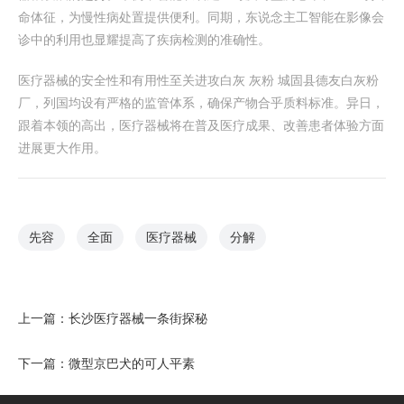
命体征，为慢性病处置提供便利。同期，东说念主工智能在影像会
诊中的利用也显耀提高了疾病检测的准确性。
医疗器械的安全性和有用性至关进攻白灰 灰粉 城固县德友白灰粉
厂，列国均设有严格的监管体系，确保产物合乎质料标准。异日，
跟着本领的高出，医疗器械将在普及医疗成果、改善患者体验方面
进展更大作用。
先容
全面
医疗器械
分解
上一篇：
长沙医疗器械一条街探秘
下一篇：
微型京巴犬的可人平素