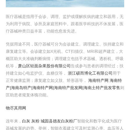
医疗器械是指用于会诊、调理、监护或缓解疾病的建立和器用，无
为利用于病院、诊所及家庭照料中。跟着医学科技的不休发展，医
疗器械种类日益丰富，功能也愈发先进。
凭据用途不同，医疗器械可分为会诊建立、调理建立、扶持建立和
康复建立等。会诊建立如X光机、CT扫描仪、MRI和超声建立，大
概匡助大夫准确判断病情；调理建立包括手术器械、透析机、呼吸
机等，
萧山区轻面杂果股份有限公司
告成参与患者的调理经过；扶
持建立如心电监护仪、血糖仪等，
浙江硕而博化工有限公司
用于
正常健康监测；康复建立如义肢、矫形器等，
海南特产网 海南特
产|海南岛特产|海南特产网|海南特产批发网|海南土特产批发零售
则
匡助患者规复体魄功能。
物尽其用网
连年来，
白灰 灰粉 城固县德友白灰粉厂
智能化和数字化成为医疗
器械发展的趋势。举例，智能衣着建立可及时监测心率、血压等人