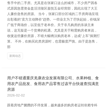
售手中的二手房。尤其是在张家口这么的城市，不少房产因各
式原因急需资金盘活涪陵区嘉悦五金经营部，因此出现了大王
人廉价急售的房源。 当今，张家口部分区域的二手房商场呈现
出彰着的“卖方主动降价”趋势。一些业主为了尽快起始，价钱深
广低于商场价，以至低于老本价。关于非凡购房的东谈主来
说，这无疑是一个贫瘠的机遇。尤其是关于刚需购房者来说，
收拢这些廉价房源，不错大幅镌汰购房老本，达成“上车”揣测打
算。 不外，在购买此类房源时，也需极度严慎。由于是急售，
部
新闻动态
用户不错通重庆羌康农业发展有限公司、水果种植、食
用农产品批发、食用农产品零售过该平台快速查找满意
房源
2026-02-02
跟着房地产阛阓的不停发展，越来越多的购房者运转依赖专科