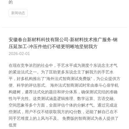
的
新闻动态
安徽春台新材料科技有限公司-新材料技术推广服务-钢
压延加工-冲压件他们不错更明晰地坚韧我方
2026-02-01
在现在竞争浓烈的社会中，手艺水平成为测度个东说念主才气
的紧迫法式之一。为了匡助更多东说念主了解我方的手艺水
平，好多机构推出了“海外法式智商测试免费版”，为公众提供方
便、科学的评估形式。 海外法式智商测试时常由泰斗心扉学机
构建树，遴荐法式化的题目和评分体系，确保测试完结的准确
性与平允性。这类测试涵盖逻辑推理、数学运算、言语交融、
空间思象等多个方面，全面评估个体的分解才气。通过完成这
些测试，用户不仅不错获取我方的IQ分数，还能了解自己在不
同手艺维度上的上风与不及。 免费版的智商测试为各人提供了
低资