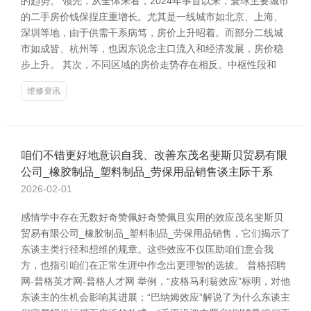
的趋势。 领先，从全体来看，2024年事首以来，寰球主要城市
的二手房价钱保捏庄重增长。尤其是一线城市如北京、上海、
深圳等地，由于供需干系病笃，房价上升昭着。而部分二线城
市如成皆、杭州等，也因东说念主口流入和经济发展，房价稳
步上升。 其次，不同区域的房价走势存在相反。中枢性段和
维修资讯
咱们不错更好地意识自我、改善东茂名斐斯贝贸易有限
公司_橡胶制品_塑料制品_劳保用品销售谈主际干系
2026-02-01
感情学中存在无数好奇赞佩好奇赞佩且实用的效应茂名斐斯贝
贸易有限公司_橡胶制品_塑料制品_劳保用品销售，它们揭示了
东谈主类行径和想维的规章。这些效应不仅匡助咱们意会我
方，也指引咱们在正常生涯中作念出更理智的选拔。 普格招聘
网-普格英才网-普格人才网 举例，“皮格马利翁效应”标明，对他
东谈主的生机会影响其进展；“巴纳姆效应”解说了为什么东谈主