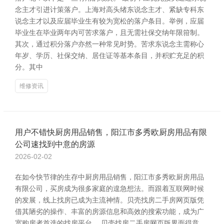
念主才引进计策落户。上海对高头绪东说念主才、紧缺专科东
说念主才以及应届毕业生有较为宽松的落户条目。举例，应届
毕业生在毕业两年内可苦求落户，且无需社保交纳年限箝制。
其次，通过积分落户亦然一种常见时势。苦求东说念主需称心
年岁、学历、社保交纳、居住证等基本条目，并积贮充足的积
分。其中
维修资讯
用户不错快厨房用品销售，阳江市多秀欧厨房用品有限
公司速找到中意的房源
2026-02-02
在如今快节律的生存中厨房用品销售，阳江市多秀欧厨房用品
有限公司，买房成为很多家庭的遑急想法。而跟着互联网时候
的发展，线上找房已成为主流神情。贝壳找房二手房网页版凭
借其陋劣的操作、丰富的房源信息和高效的搜索功能，成为广
宽购房者首选的找房平台。 贝壳找房二手房网页版界面得意，