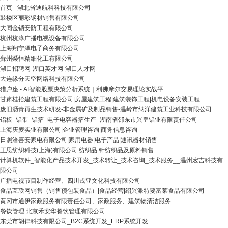
首页 - 湖北省迪航科科技有限公司
鼓楼区丽彩钢材销售有限公司
大同金锁安防工程有限公司
杭州杭淳广播电视设备有限公司
上海翔宁泽电子商务有限公司
蘇州榮恒精細化工有限公司
湖口招聘网-湖口英才网-湖口人才网
大连缘分天空网络科技有限公司
猎户座 - AI智能股票决策分析系统｜利佛摩尔交易理论实战平
甘肃桂拾建筑工程有限公司|房屋建筑工程|建筑装饰工程|机电设备安装工程
废旧沥青再生技术研发-非金属矿及制品销售-温岭市纳洋建筑工业科技有限公司
铝板_铝带_铝箔_电子电容器箔生产_湖南省邵东市兴皇铝业有限责任公司
上海庆麦实业有限公司|企业管理咨询|商务信息咨询
日照洽喜安家电有限公司|家用电器|电子产品|通讯器材销售
王思纺织科技(上海)有限公司 纺织品 针纺织品及原料销售
计算机软件_智能化产品技术开发_技术转让_技术咨询_技术服务__温州宏吉科技有
限公司
广播电视节目制作经营、四川戎亚文化科技有限公司
食品互联网销售（销售预包装食品）|食品经营|绍兴派特要富莱食品有限公司
黄冈市通伊家政服务有限责任公司、家政服务、建筑物清洁服务
餐饮管理 北京禾安华餐饮管理有限公司
东莞市胡律科技有限公司_B2C系统开发_ERP系统开发