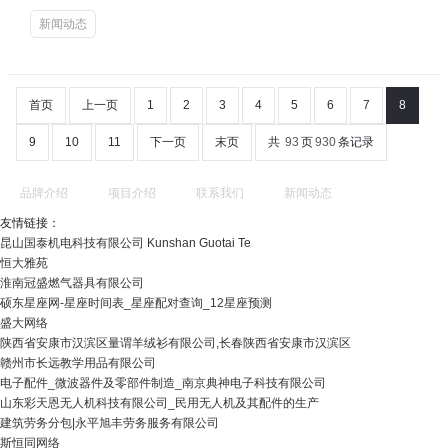
新闻动态
首页
上一页
1
2
3
4
5
6
7
8
9
10
11
下一页
末页
共
93
页
930
条记录
品牌介绍
项目介绍
联系我们
新闻动态
友情链接：
昆山国泰机电科技有限公司 Kunshan Guotai Te
恒大雅苑
淮南冠盛燃气器具有限公司
硕东星座网-星座时间表_星座配对查询_12星座预测
盛大网络
陕西省安康市汉滨区量谓羊绒衫有限公司,长春陕西省安康市汉滨区
赣州市长远教学用品有限公司
电子配件_微波器件及零部件制造_南京典神电子科技有限公司
山东彩天恩无人机科技有限公司_民用无人机及其配件的生产
建筑劳务分包|永平旭丰劳务服务有限公司
斯恒同网络