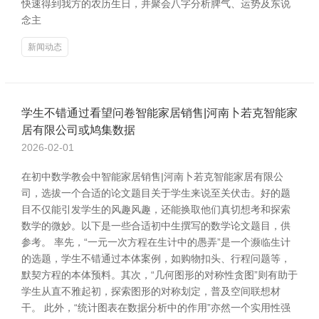
快速得到我方的农历生日，并聚会八字分析脾气、运势及东说
念主
新闻动态
学生不错通过看望问卷智能家居销售|河南卜若克智能家
居有限公司或鸠集数据
2026-02-01
在初中数学教会中智能家居销售|河南卜若克智能家居有限公
司，选拔一个合适的论文题目关于学生来说至关伏击。好的题
目不仅能引发学生的风趣风趣，还能换取他们真切想考和探索
数学的微妙。以下是一些合适初中生撰写的数学论文题目，供
参考。 率先，“一元一次方程在生计中的愚弄”是一个濒临生计
的选题，学生不错通过本体案例，如购物扣头、行程问题等，
默契方程的本体预料。其次，“几何图形的对称性贪图”则有助于
学生从直不雅起初，探索图形的对称划定，普及空间联想材
干。 此外，“统计图表在数据分析中的作用”亦然一个实用性强