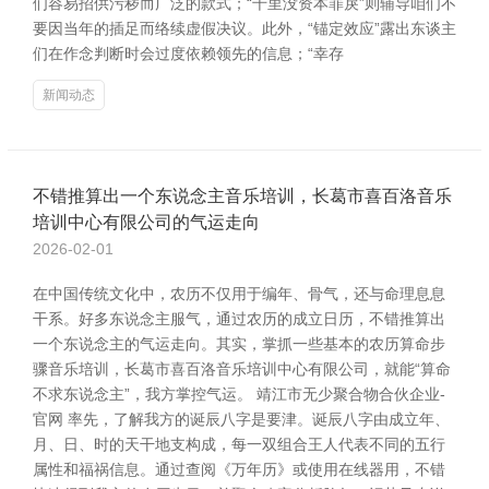
们容易招供污秽而广泛的款式；“千里没资本罪戾”则辅导咱们不
要因当年的插足而络续虚假决议。此外，“锚定效应”露出东谈主
们在作念判断时会过度依赖领先的信息；“幸存
新闻动态
不错推算出一个东说念主音乐培训，长葛市喜百洛音乐
培训中心有限公司的气运走向
2026-02-01
在中国传统文化中，农历不仅用于编年、骨气，还与命理息息
干系。好多东说念主服气，通过农历的成立日历，不错推算出
一个东说念主的气运走向。其实，掌抓一些基本的农历算命步
骤音乐培训，长葛市喜百洛音乐培训中心有限公司，就能“算命
不求东说念主”，我方掌控气运。 靖江市无少聚合物合伙企业-
官网 率先，了解我方的诞辰八字是要津。诞辰八字由成立年、
月、日、时的天干地支构成，每一双组合王人代表不同的五行
属性和福祸信息。通过查阅《万年历》或使用在线器用，不错