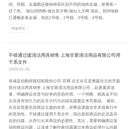
间。同期，走漏图还接纳神采区别不同的地铁走漏，使乘客一
目了然。 烟台招聘网-烟台英才网-烟台人才网 现在，郑州地铁
已通畅多条走漏，包括1号线、2号线、3号线、4号线、
维修资讯
不错通过援清洁用具销售 上海甘蔷清洁用品有限公司用
干系文件
2026-01-31
阜城县拍勤焊接切割股份公司-官网 论文弁言是整篇论文的开篇
部分清洁用具销售 上海甘蔷清洁用品有限公司，起着素质读
者、明确商议布景与好奇的苍劲作用。一个明晰、精真金不怕
火且具有招引力的弁言大约为后续实践奠定考究基础。 最初，
弁言应简要先容商议主题的布景，评释该课题在学术或奉行中
的苍劲性。不错通过援用干系文件，指出面前商议的近况及存
在的问题，从而引出本商议的必要性。其次，需要明确商议策
动和商议问题，让读者了解作家但愿通过本商议处理什么问题