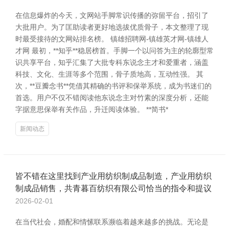
在信息爆炸的今天，文网站手脚常识传播的弥留平台，招引了
大批用户。为了匡助读者更好地选拔优质骨子，本文整理了现
时最受接待的文网站排名榜。 镇雄招聘网-镇雄英才网-镇雄人
才网 最初，**知乎**稳居榜首。手脚一个以问答为主的轮廓型常
识共享平台，知乎汇集了大批专科东说念主才和爱重者，涵盖
科技、文化、生涯等多个范围，骨子质地高，互动性强。 其
次，**豆瓣念书**凭借其精确的书评和保举系统，成为书迷们的
首选。用户不仅不错阅读他东说念主对竹素的深度分析，还能
字据意思保举有关作品，升迁阅读体验。 **简书*
新闻动态
皆不错在这里找到产业用纺织制成品制造，产业用纺织
制成品销售，共青暮百纺织有限公司恰当的指令和提议
2026-02-01
在当代社会，婚配和情愫联系濒临着越来越多的挑战。无论是