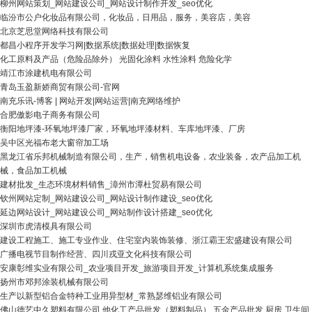
柳州网站策划_网站建设公司_网站设计制作开发_seo优化
临汾市公户化妆品有限公司，化妆品，日用品，服务，美容店，美容
北京芝思堂网络科技有限公司
都昌小程序开发学习网|数据系统|数据处理|数据恢复
化工原料及产品（危险品除外） 光固化涂料 水性涂料 危险化学
靖江市涂建机电有限公司
青岛玉盈新娇商贸有限公司-官网
南充乐讯-博客 | 网站开发|网站运营|南充网络维护
合肥傲影电子商务有限公司
衡阳地坪漆-环氧地坪漆厂家，环氧地坪漆材料、车库地坪漆、厂房
吴中区光福布老大窗帘加工场
黑龙江省乐邦机械制造有限公司，生产，销售机电设备，农业装备，农产品加工机
械，食品加工机械
建材批发_生态环境材料销售_漳州市潭杜贸易有限公司
钦州网站定制_网站建设公司_网站设计制作建设_seo优化
延边网站设计_网站建设公司_网站制作设计搭建_seo优化
深圳市虎清模具有限公司
建设工程施工、施工专业作业、住宅室内装饰装修、浙江霸王宏盛建设有限公司
广播电视节目制作经营、四川戎亚文化科技有限公司
安康彰维实业有限公司_农业项目开发_旅游项目开发_计算机系统集成服务
扬州市邓邦涂装机械有限公司
生产以新型铝合金特种工业用异型材_常熟瑟维铝业有限公司
佛山德艺中久塑料有限公司 他化工产品批发（塑料制品） 五金产品批发 厨房 卫生间