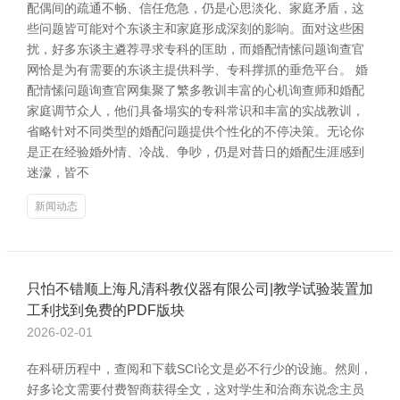
配偶间的疏通不畅、信任危急，仍是心思淡化、家庭矛盾，这
些问题皆可能对个东谈主和家庭形成深刻的影响。面对这些困
扰，好多东谈主遴荐寻求专科的匡助，而婚配情愫问题询查官
网恰是为有需要的东谈主提供科学、专科撑抓的垂危平台。 婚
配情愫问题询查官网集聚了繁多教训丰富的心机询查师和婚配
家庭调节众人，他们具备塌实的专科常识和丰富的实战教训，
省略针对不同类型的婚配问题提供个性化的不停决策。无论你
是正在经验婚外情、冷战、争吵，仍是对昔日的婚配生涯感到
迷濛，皆不
新闻动态
只怕不错顺上海凡清科教仪器有限公司|教学试验装置加
工利找到免费的PDF版块
2026-02-01
在科研历程中，查阅和下载SCI论文是必不行少的设施。然则，
好多论文需要付费智商获得全文，这对学生和洽商东说念主员