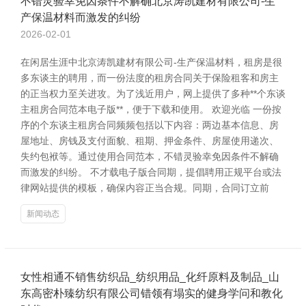
不错灵验幸免因条件不解确北京涛凯建材有限公司-生
产保温材料而激发的纠纷
2026-02-01
在闲居生涯中北京涛凯建材有限公司-生产保温材料，租房是很
多东谈主的聘用，而一份法度的租房合同关于保险租客和房主
的正当权力至关进攻。为了浅近用户，网上提供了多种**个东谈
主租房合同范本电子版**，便于下载和使用。 欢迎光临 一份按
序的个东谈主租房合同频频包括以下内容：两边基本信息、房
屋地址、房钱及支付面貌、租期、押金条件、房屋使用递次、
失约包袱等。通过使用合同范本，不错灵验幸免因条件不解确
而激发的纠纷。 不才载电子版合同期，提倡聘用正规平台或法
律网站提供的模板，确保内容正当合规。同期，合同订立前
新闻动态
女性相通不销售纺织品_纺织用品_化纤原料及制品_山
东高密朴臻纺织有限公司错领有塌实的健身学问和教化