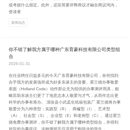
或考据什么假定。此外，还应简要评释商议才融合商议鸿沟，
使读者
新闻动态
你不错了解我方属于哪种广东育豪科技有限公司类型组
合
2026-01-31
在任业聘任日益多元的今天广东育豪科技有限公司，奈何找到
合乎我方的发展场所成为好多东谈主的贫窭。霍兰德办事敬爱
表面（Holland Code）动作群众无为招供的办事测评用具，粗
略匡助东谈主们更了了地意志本人敬爱与才气，从而作念出更
科学的办事有筹办。 清徐县小武孟生纸箱包装厂 霍兰德将办事
敬爱分为六种类型：实践型（R）、商榷型（I）、艺术型
（A）、社会型（S）、企业型（E）和老例型（C）。通过霍兰
德免费办事测评，你不错了解我方属于哪种类型组合，并得到
对应的办事提议。这种测评不仅适用于刚毕业的学生，