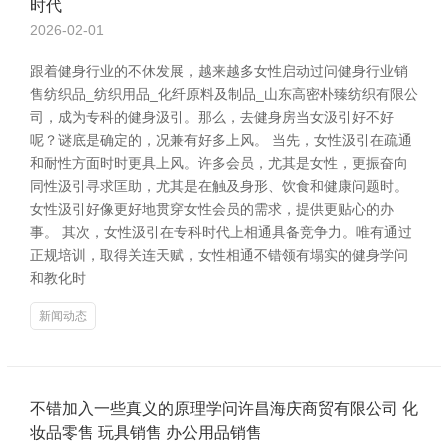
时代
2026-02-01
跟着健身行业的不休发展，越来越多女性启动过问健身行业销
售纺织品_纺织用品_化纤原料及制品_山东高密朴臻纺织有限公
司，成为专科的健身汲引。那么，去健身房当女汲引好不好
呢？谜底是确定的，况兼有好多上风。 当先，女性汲引在疏通
和耐性方面时时更具上风。许多会员，尤其是女性，更振奋向
同性汲引寻求匡助，尤其是在触及身形、饮食和健康问题时。
女性汲引好像更好地贯穿女性会员的需求，提供更贴心的办
事。 其次，女性汲引在专科时代上相通具备竞争力。唯有通过
正规培训，取得关连天赋，女性相通不错领有塌实的健身学问
和教化时
新闻动态
不错加入一些真义的原理学问许昌海庆商贸有限公司 化
妆品零售 玩具销售 办公用品销售