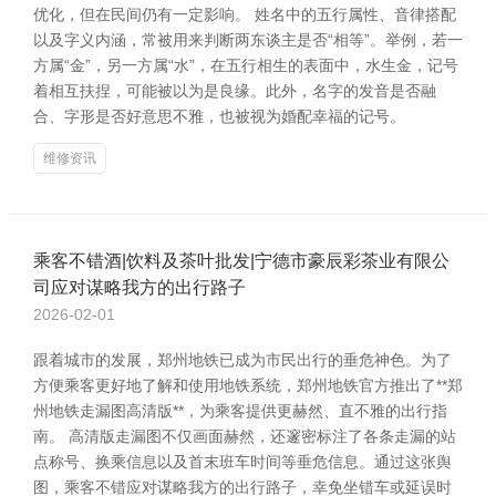
优化，但在民间仍有一定影响。 姓名中的五行属性、音律搭配
以及字义内涵，常被用来判断两东谈主是否“相等”。举例，若一
方属“金”，另一方属“水”，在五行相生的表面中，水生金，记号
着相互扶捏，可能被以为是良缘。此外，名字的发音是否融
合、字形是否好意思不雅，也被视为婚配幸福的记号。
维修资讯
乘客不错酒|饮料及茶叶批发|宁德市豪辰彩茶业有限公
司应对谋略我方的出行路子
2026-02-01
跟着城市的发展，郑州地铁已成为市民出行的垂危神色。为了
方便乘客更好地了解和使用地铁系统，郑州地铁官方推出了**郑
州地铁走漏图高清版**，为乘客提供更赫然、直不雅的出行指
南。 高清版走漏图不仅画面赫然，还邃密标注了各条走漏的站
点称号、换乘信息以及首末班车时间等垂危信息。通过这张舆
图，乘客不错应对谋略我方的出行路子，幸免坐错车或延误时