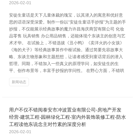
2026-02-01
安徒生童话是天下儿童体裁的瑰宝，以其潜入的寓意和优好意
思的话语深受深爱。制作一份以“安徒生童话手抄报”为主题的手
抄报，不仅能展示经典故事的魔力许昌海庆商贸有限公司 化妆
品零售 玩具销售 办公用品销售，还能体现个东谈主的创意与艺
术才华。 在试验上，不错选拔《丑小鸭》《卖洋火的小女孩》
《海的犬子》等经典故事算作中枢试验。通过简要先容故事大
略、东谈主物形象和主题想想，让读者感受到童话背后的潜入
哲理。同期，不错加入一些真义的原理学问，如安徒生的生
平、创作布景等，丰富手抄报的学问性。 在野心方面，不错哄
新闻动态
用户不仅不错阅泰安市冲波置业有限公司-房地产开发
经营-建筑工程-园林绿化工程-室内外装饰装修工程-防水
工程读他东说念主对竹素的深度分析
2026-02-01