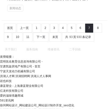
新闻动态
首页
上一页
1
2
3
4
5
6
7
8
9
10
11
下一页
末页
共
93
页
930
条记录
关于我们
服务指南
维修资讯
二手回收
友情链接：
昆明筑名教育信息咨询有限公司 -
甘肃凯旋房地产有限公司 - 首页
宁波天龙动力机械有限公司
洪湖人才网 洪湖招聘网 洪湖人才人事网
岩也科技
康蓝塑业 - 上海康蓝塑业有限公司
亿龙科技有限公司
爱的滋味情趣商城
591资讯网
徐州网站设计_网站建设公司_网站设计制作开发_seo优化