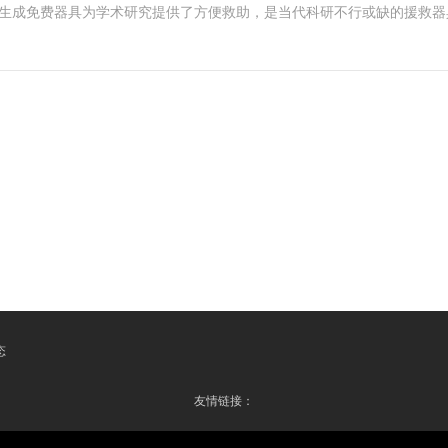
键生成免费器具为学术研究提供了方便救助，是当代科研不行或缺的援救
态
友情链接：