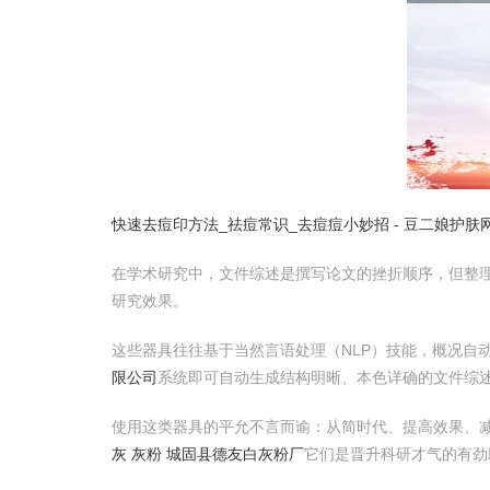
快速去痘印方法_祛痘常识_去痘痘小妙招 - 豆二娘护肤
在学术研究中，文件综述是撰写论文的挫折顺序，但整理
研究效果。
这些器具往往基于当然言语处理（NLP）技能，概况自
限公司
系统即可自动生成结构明晰、本色详确的文件综
使用这类器具的平允不言而谕：从简时代、提高效果、
灰 灰粉 城固县德友白灰粉厂
它们是晋升科研才气的有劲