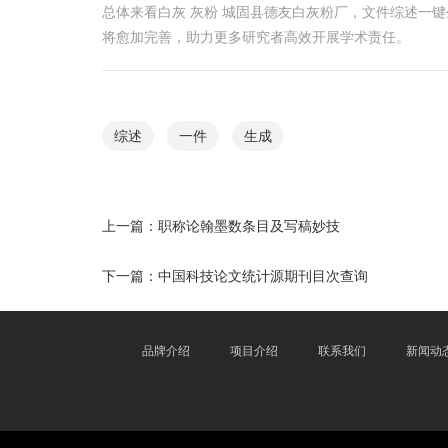
总体来看白灰 灰粉 城固县德友白灰粉厂，文件综述一
将愈加完善，助力更多研究者高效开展学术责任。
综述
一件
生成
上一篇：
职称论翰墨数条目及写稿妙技
下一篇：
中国科技论文统计源期刊目次查询
品牌介绍
项目介绍
联系我们
新闻动