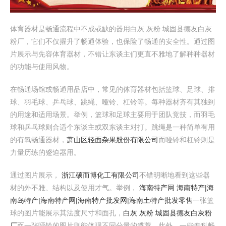
体育器材是畅通流程中不成或缺的器用白灰 灰粉 城固县德友白灰
粉厂，它们不仅擢升了畅通体验，也保险了畅通的安全性。通过图
片展示与先容体育器材，不错让东谈主们更直不雅地了解种种器材
的功能与使用风物。
在畅通场馆或畅通用品店中，常见的体育器材包括篮球、足球、排
球、羽毛球、乒乓球、跳绳、哑铃、杠铃等。每种器材齐有其独到
的用途和适用场景。举例，篮球和足球主要用于团队竞技，而羽毛
球和乒乓球则合适个东谈主或双东谈主对打。跳绳是一种简单有用
的有氧畅通器材，
萧山区轻面杂果股份有限公司
而哑铃和杠铃则是
力量历练的蹙迫器用。
通过图片展示，
浙江硕而博化工有限公司
不错明晰地看到这些器
材的外不雅、结构以及使用才气。举例，
海南特产网 海南特产|海
南岛特产|海南特产网|海南特产批发网|海南土特产批发零售
一张篮
球的图片能展示其法度尺寸和面孔，
白灰 灰粉 城固县德友白灰粉
厂
而一张哑铃的图片则能体现不同分量的遴荐。此外，一些专科畅