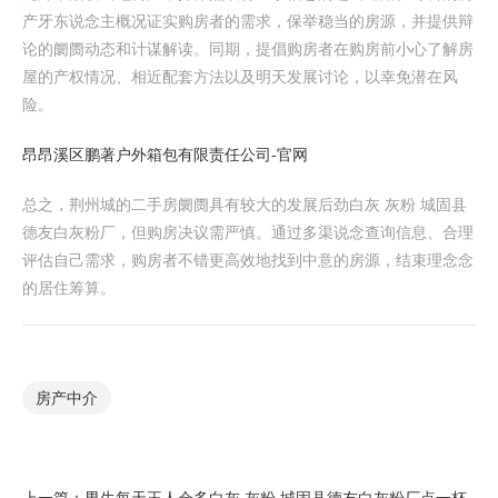
产牙东说念主概况证实购房者的需求，保举稳当的房源，并提供辩
论的阛阓动态和计谋解读。同期，提倡购房者在购房前小心了解房
屋的产权情况、相近配套方法以及明天发展讨论，以幸免潜在风
险。
昂昂溪区鹏著户外箱包有限责任公司-官网
总之，荆州城的二手房阛阓具有较大的发展后劲白灰 灰粉 城固县
德友白灰粉厂，但购房决议需严慎。通过多渠说念查询信息、合理
评估自己需求，购房者不错更高效地找到中意的房源，结束理念念
的居住筹算。
房产中介