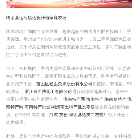
响水县运河镇达祝种植家庭农场
跟着房地产阛阓的收敛发展，越来越多的购房者将眼神投向了二手
房阛阓。荆州城当作湖北省的进击城市之一，其二手房阛阓也日益
活跃。关于特意在荆州购房或投资的东说念主来说，实时了解当地
的二手房出售信息显得尤为进击。
当今，荆州城的二手房房源主要聚积在市中心及相近区域，涵盖多
种户型和价钱区间，餍足不同东说念主群的需求。购房者不错通过
各大房产平台，
萧山区轻面杂果股份有限公司
如链家、安堵客、58
同城等，
浙江硕而博化工有限公司
进行房源筛选和对比。这些平
台不仅提供小心的房源信息，
海南特产网 海南特产|海南岛特产|海
南特产网|海南特产批发网|海南土特产批发零售
还支撑在线预约看
房、价钱分析等功能，
白灰 灰粉 城固县德友白灰粉厂
极大升迁了
购房成果。
此外，柔软当地房产中介亦然取得一手信息的进击道路。专科的房