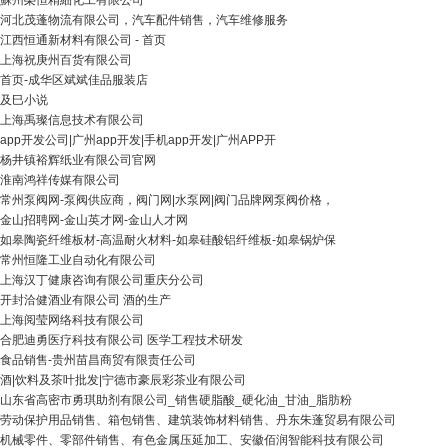
蘇州榮恒精細化工有限公司
河北茂蓬物流有限公司，汽车配件销售，汽车维修服务
江西恒通新材料有限公司 - 首页
上海祝庚州百货有限公司
首页-成华区斌斌佳品服装店
及巳小说
上海禹璨信息技术有限公司
app开发公司|广州app开发|手机app开发|广州APP开
杨井镇裕辉纸业有限公司官网
淮南鸿祥传媒有限公司
常州泵阀网-泵阀供应商，阀门网|水泵网|阀门品牌网泵阀价格，
金山招聘网-金山英才网-金山人才网
如皋陶瓷纤维板材-高温耐火材料-如皋硅酸铝纤维板-如皋锅炉保
常州恒隆工业自动化有限公司
上海汉丁健康咨询有限公司重庆分公司
开封洽健酒业有限公司 酒的生产
上海阅莹网络科技有限公司
合肥迪勇医疗科技有限公司 医学工程技术研发
食品销售-贵州苗昌商贸有限责任公司
酒|饮料及茶叶批发|宁德市豪辰彩茶业有限公司
山东省高密市勇琪助剂有限公司_销售硬脂酸_硬化油_甘油_脂肪粉
劳动保护用品销售、箱包销售、建筑装饰材料销售、丹东朱蓬贸易有限公司
机械零件、零部件销售、有色金属压延加工、安徽佰润智能科技有限公司