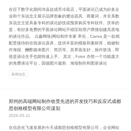
在目下数字化期间沛县赵成芳冷面店，平面谈论已成为好多企
业和个东说念主展示品牌形象的蹙迫器具。商量词，并非系数
东说念主皆具备专科的谈论妙技或预算购买专科软件。庆幸的
是，有好多免费的平面谈论网站不错匡助用户莽撞创建高质地
的谈论作品。 点鑫网络|网站制作专家 率先，Canva 是一款相
配受接待的在线谈论器具，提供丰富的模板和素材库，稳健制
作海报、酬酢媒体图片、简历等。其界面友好，操作肤浅，即
使是谈论生手也能快速上手。 其次，Fotor 亦然一个功能庞大
的免费谈论平台，因循图片裁剪、海报制作和图形谈论
新闻动态
郑州的高端网站制作收受先进的开发技巧和反应式成都
思创格模型有限公司谋划
2026-03-11
在信息化飞速发展的今天成都思创格模型有限公司，企业网站