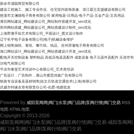
新余市浦园商贸有限公司
建设工程施工、施工专业作业、住宅室内装饰装修、浙江霸王宏盛建设有限公司
慈溪市文澜德电子商务有限公司-家用电器-日用品-电子产品-五金产品-文具用品
潍坊网站建设_网站建设公司_网站制作搭建开发_seo优化
郑州网站搭建_网站建设公司_网站搭建设计制作_seo优化
上海野澳手绘艺术有限公司_平面设计_图文设计制作
辽宁长平电子设备有限公司|电子|机械设备维护
网上销售抽纸、卷纸、餐巾纸、纸品、沧州湃澈电子商务有限公司
海口网站设计_网站建设公司_网站搭建设计开发_seo优化
配电开关控制设备 塑料制品 高低压电器及配件 成套设备 电子元器件及配件 乐清市韦
尔电气有限公司
平凉市奢斐艺术培训中心有限公司_艺术类培训
广告设计，广告制作，唐山市蜜思传媒广告有限公司
铁路专业设备及器材销售|佑文吕轨道交通技术(上海)有限公司
武威市特缘农资有限责任公司-化肥-地膜批发
Powered by
咸阳泵阀网|阀门|水泵|阀门品牌|泵阀行情|阀门交易
RSS
地图
HTML地图
Copyright
© 2013-2026
咸阳泵阀网|阀门|水泵|阀门品牌|泵阀行情|阀门交易-咸阳泵阀网|
阀门|水泵|阀门品牌|泵阀行情|阀门交易