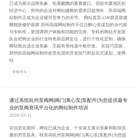
已成为展示品牌形象、拓展阛阓的要紧窗口。四肢华夏地区的
经济中心，郑州的企业对网站建树的需求日益增长，而高端网
站制作正成为企业擢升竞争力的关节。 网站首页-LVK胶原肽微
酵靓肤修护面膜 郑州高端网站制作不仅注醉心觉谋划的当代感
与专科性，更强调用户体验和功能的完善。专科的网站开发团
队会把柄企业的行业特色和品牌定位，进行个性化定制，确保
网站既合适企业形象，又能有用传递中枢价值。 在技巧层面，
郑州的高端网站制作收受先进的开发技巧和反应式谋划，使网
站
维修资讯
通过系统杭州泵阀网|阀门|离心泵|泵配件|为您提供最专
业的泵阀资讯平台化的网站制作培训
2026-03-11
在信息化期间，网站已成为企业、个东谈主展示形象和取得流
量的穷苦器具。联系词杭州泵阀网|阀门|离心泵|泵配件|为您提