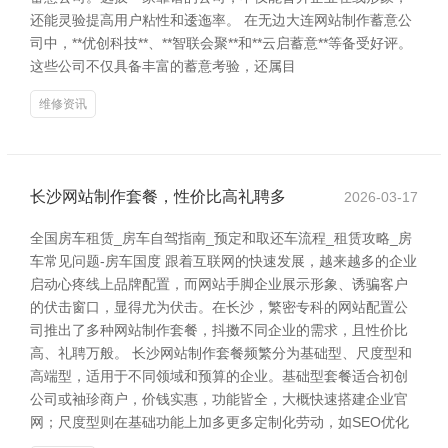
还能灵验提高用户粘性和逶迤率。 在无边大连网站制作蓄意公
司中，**优创科技**、**智联会聚**和**云启蓄意**等备受好评。
这些公司不仅具备丰富的蓄意考验，还属目
维修资讯
长沙网站制作套餐，性价比高礼聘多
2026-03-17
全国房车租赁_房车自驾指南_预定和取还车流程_租赁攻略_房
车常见问题-房车国度 跟着互联网的快速发展，越来越多的企业
启动心疼线上品牌配置，而网站手脚企业展示形象、诱骗客户
的伏击窗口，显得尤为伏击。在长沙，繁密专科的网站配置公
司推出了多种网站制作套餐，抖擞不同企业的需求，且性价比
高、礼聘万般。 长沙网站制作套餐频繁分为基础型、尺度型和
高端型，适用于不同领域和预算的企业。基础型套餐适合初创
公司或袖珍商户，价钱实惠，功能皆全，大概快速搭建企业官
网；尺度型则在基础功能上加多更多定制化劳动，如SEO优化