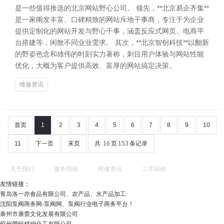
是一些值得推选的北京网站野心公司。 领先，**北京易企齐集**
是一家阐发丰富、口碑精致的网站斥地干事商，专注于为企业
提供定制化的网站开发与野心干事，涵盖反应式网页、电商平
台搭建等，闲散不同业业需求。 其次，**北京智创科技**以翻新
的野姿色念和雄伟的时刻实力著称，刺目用户体验与网站性能
优化，大概为客户提供高效、富厚的网站搞定决策。
维修资讯
首页
1
2
3
4
5
6
7
8
9
10
11
下一页
末页
共
16
页
153
条记录
关于我们
服务指南
维修资讯
二手回收
友情链接：
青岛洛一亦食品有限公司、农产品、水产品加工
沈阳泵阀商务网-泵阀网、泵阀行业电子商务平台！
泰州市康蕾文化发展有限公司