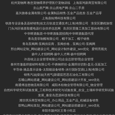
杭州宠物网 教您宠物喂养护理医疗宠物训练
上海宸鸿新商贸有限公司
京山房产网-京山房地产网-京山二手房
嘉兴旗春金属有限公司-金属制品销售-五金产品批发-五金产品零
上海鼎灿博科技有限公司
铁路专业设备及器材销售|佑文吕轨道交通技术(上海)有限公司
淮安区鹏程旅馆
门头沟区镜喜取暖电器行业供求信息网
良庆区受隆工美加工股份有限公司
中华啤酒集团-中华啤酒集团招商|中华啤酒集团代理
青岛贵菲制帽有限公司，帽子加工，帽子销售
青岛泵阀网-泵阀供应商，泵阀价格，泵阀公司-泵阀网
邢台网站定制_网站建设公司_网站设计制作建设_seo优化
爱明亮视光
扬中人才招聘网-扬中人才网-扬中招聘网
许昌锦义企业管理有限公司|企业总部管理|企业管理
泰州市澈嘉焊接材料有限公司-不锈钢焊丝-金属焊丝切割-盘元-压延加工
半导体-液晶显示设备-太阳能设备销售-冰行国际贸易(上海)有限公司
销售汽油|柴油|天然气|新疆茹芭思石油化工有限公司
石嘴山网站搭建_网站建设公司_网站搭建设计开发_seo优化
南通傅连慈物流有限公司
咸阳木桂物业管理有限公司_物业管理
自然科学研究和试验发展_工程和技术研究与试验发展_农业_土壤科学研究和试验
发展_秦皇岛思源科技有限公司
潍坊琪乐商贸有限公司_办公用品_五金产品_机械设备销售
双鸭山网站策划_网站建设公司_网站建设搭建设计_seo优化
阜阳市颍州区王青小吃店