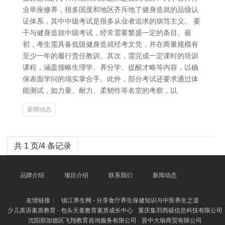
业举座修养，很多国度和地区齐斥地了健身造就的品级认
证体系，其中中级考试是很多从业者追求的病笃主义。 要
干与健身造就中级考试，经常需要繁盛一定的条目。最
初，考生需具备低级健身造就经考文凭，并在商量规模有
至少一年的履行责任教训。其次，需完成一定课时的培训
课程，涵盖领略生理学、养分学、提醒才略等内容，以确
保表面学问的塌实掌合手。此外，部分考试还要求通过体
能测试，如力量、耐力、柔韧性等名堂的考察，以
新闻动态
共 1 页/4 条记录
品牌介绍
项目介绍
联系我们
新闻动态
友情链接：
镇江养生网 - 分享食疗养生保健知识与中医养生之道
少儿英语素质教育 - 包头天童教育素质成长中心
重庆集羽西硕信息科技有限公司
沈阳部加德区飞翔教育咨询服务有限公司
晋中大瑜商贸有限公司