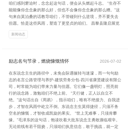
咱们感到窘迫时，念念起这句话，便会从头燃起斗志。 “生存不
能能像你念念象的那么好，但也不会像你念念象的那么糟。”这
句来自莫泊桑的话教导咱们，不管碰到什么逆境，齐不要失去
但愿。恰是这些风雨，塑造了更坚贞的咱们。 昌黎县隆启展览
新闻动态
励志名句节录，燃烧慷慨情怀
2026-07-02
在东说念主生的路径中，未免会际遇辗转与迷濛，而一句句励
志的名言公路管理与养护-建筑劳务分包-四川省康贤建设有限公
司，时常能为咱们带来力量与但愿。它们像一盏明灯，照亮前
行的说念路，激勉咱们不绝上前。 “天行健，正人以自立不
绝。”这句话出自《周易》，指示咱们，唯有不绝接力、自我进
步，才智在风雨中屹立不倒。东说念主生莫得捷径，只须不务
空名的慷慨，才智收成凯旋的果实。 “世上无难事，只须肯攀
缘。”毛泽东的这句话，饱读吹着大批东说念主勇敢濒临艰辛。
无论前线有若干阻挠，只须咱们执意信念，敢于挑战，就一定