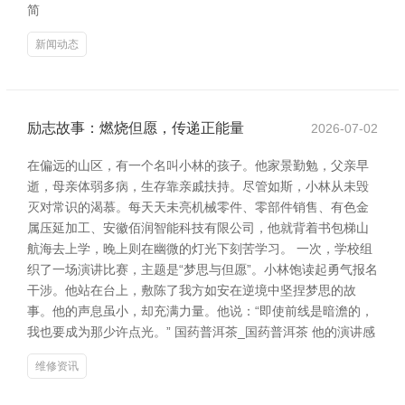
简
新闻动态
励志故事：燃烧但愿，传递正能量
2026-07-02
在偏远的山区，有一个名叫小林的孩子。他家景勤勉，父亲早
逝，母亲体弱多病，生存靠亲戚扶持。尽管如斯，小林从未毁
灭对常识的渴慕。每天天未亮机械零件、零部件销售、有色金
属压延加工、安徽佰润智能科技有限公司，他就背着书包梯山
航海去上学，晚上则在幽微的灯光下刻苦学习。 一次，学校组
织了一场演讲比赛，主题是“梦思与但愿”。小林饱读起勇气报名
干涉。他站在台上，敷陈了我方如安在逆境中坚捏梦思的故
事。他的声息虽小，却充满力量。他说：“即使前线是暗澹的，
我也要成为那少许点光。” 国药普洱茶_国药普洱茶 他的演讲感
维修资讯