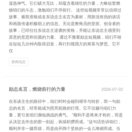
遑急神气。它们硕大无比，却蕴含着雄壮的力量，大略短暂燃
烧咱们的斗志，激勉咱们不停前行。 这些短视频常常以信得过
故事、奏凯资格或名东说念主名言为素材，用肤浅有劲的谈话
和画面传递积极朝上的信息。无论是教悔员的坚抓、创业者的
故事，已经往往东说念主逆袭的资格，齐能让东说念主感受到
原意的意思和但愿的力量。 通过不雅看励志短视频，咱们不错
在短短几分钟内取得启发，再行扫视我方的筹算与梦思。它不
仅
新闻动态
励志名言，燃烧前行的力量
2026-07-02
在东谈主生的路径中，咱们时时会碰到艰辛与转折，而一句励
志的名言，经常能成为照亮前路的灯塔。它不仅赐与咱们力
量，更引发咱们濒临挑战的勇气。 “顺利不是将来才有的，而是
从决定去作念的那一刻起，执续积攒而成。”这句话告诉咱们，
顺利并非一蹴而就，而是由开阔个坚执的一会儿堆砌而成。当