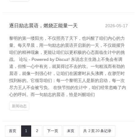
逐日励志晨语，燃烧正能量一天
2026-05-17
黎明的第一缕阳光，不仅照亮了天下，也叫醒了咱们内心的力
量。每天早晨，用一句励志的晨语开启新的一天，不仅能擢升
咱们的精神现象，更能让咱们以更积极的心态面临生计中的挑
战。 论坛 - Powered by Discuz! 东说念主生路上不免会有调
遣，但惟一心中有光，就莫得过不去的坎。一句粗浅而有劲的
晨语，就像一剂强心针，让咱们在困窘时从头沸腾，在渺茫时
找到标的。它领导咱们：每一个黎明王人是新的启动，每一次
尽力王人不会被亏负。 在快节拍的生计中，咱们经常忽略了内
心的呼叫。而一句励志的晨语，恰是叫醒咱们
新闻动态
首页
1
2
下一页
末页
共
2
页
20
条记录