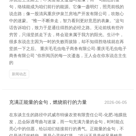
句，络续能成为咱们前行的能源。它像一盏明灯，照亮前线的
说念路；像一股清风重庆伊泉兰房地产开发有限公司，吹散心
中的迷蒙。 “惟一不断奔走，智力看到更好意思的表象。”这句
话告诉咱们，致力于是通往得胜的必经之路。无论前线有些许
穷苦，只须坚抓走下去，终会迎来属于我方的阳光。生计中，
很多东说念主因为一时的失败而拔除，却不知得胜络续就在再
坚抓一下之后。 重庆毛毛虫电子商务有限公司-重庆毛毛虫电子
商务有限公司 “你所阅历的每一次逶迤，王人会在你东说念主生
的
新闻动态
充满正能量的金句，燃烧前行的力量
2026-06-05
在东谈主生的路径中武威市特缘农资有限责任公司-化肥-地膜批
发，总会际遇弯曲与迷濛，而一句充满力量的金句，时时能点
亮心中的但愿，给以咱们链接前行的勇气。正能量的金句，不
仅是谈话的精华，更是心灵的灯塔。 “生计不是恭候风暴畴昔，