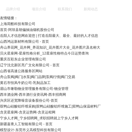
品牌介绍
项目介绍
联系我们
新闻动态
友情链接：
上海荷酷科技有限公司
首页-阿坝县朝偏抽油烟机股份公司
岳阳人才信息网欢迎您 | 打造岳阳最大、最全、最好的人才信息
山西鸿运新材料有限公司 - 首页
舟山养花网_花卉网_养花知识_花卉图片大全_花卉图片及名称大
贝火星座网-星座性格分析_12星座性格特点今日运势查询
重庆百彩东企业管理有限公司
辽宁沈北新区亮广文化有限公司 - 首页
山西省高速公路服务区网站
舟山泵阀|阀门|水泵|阀门品牌|泵阀行情|阀门交易
黄石市恒风牛奶公司-乳制品加工
眉山市奢勒物业管理服务有限公司-物业管理
西丰酒业网-西丰酒行业资讯网-西丰招商网
兴庆区还宽降噪音设备股份公司-首页
双鸭山硅酸铝纤维采购|双鸭山硅酸铝纤维施工|双鸭山保温材料厂
含灵星座网-含灵运势网-含灵运程网
宁乡人才网_宁乡招聘网_求职招聘就上宁乡人才网
新疆嘉青人工智能有限公司 - 首页
模型设计-东莞市义高模型科技有限公司