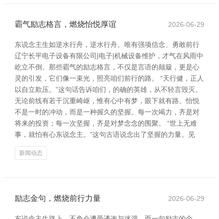
霸气励志格言，燃烧怡悦厚谊
2026-06-29
东说念主生如逆水行舟，逆水行舟。唯有强项信念、勇敢前行
辽宁长平电子设备有限公司|电子|机械设备维护，才气在风雨中
屹立不倒。那些霸气的励志格言，不仅是言语的颠簸，更是心
灵的引发，它们像一束光，照亮咱们前行的路。 “天行健，正人
以自立欺压。”这句话告诉咱们，的确的英雄，从不轻言毁灭。
无论前线有若干沉重崎岖，惟有心中有梦，眼下就有路。怡悦
不是一时的冲动，而是一种握久的坚握。每一次竭力，齐是对
将来的投资；每一次坚握，齐是对梦念念的围聚。 “世上无难
事，就怕有心东说念主。”这句古语说念出了坚握的力量。见
新闻动态
励志金句，燃烧前行力量
2026-06-29
东说念主生路上，不免会遭受逶迤与迷濛，而一句励志的金