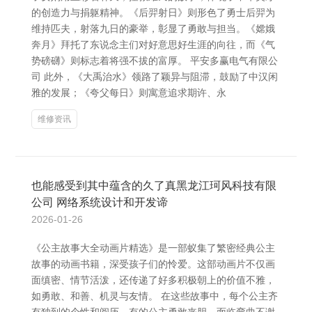
的创造力与捐躯精神。《后羿射日》则形色了勇士后羿为
维持匹夫，射落九日的豪举，彰显了勇敢与担当。《嫦娥
奔月》拜托了东说念主们对好意思好生涯的向往，而《气
势磅礴》则标志着将强不拔的富厚。 平安多赢电气有限公
司 此外，《大禹治水》领路了颖异与阻滞，鼓励了中汉闲
雅的发展；《夸父每日》则寓意追求期许、永
维修资讯
也能感受到其中蕴含的久了真黑龙江珂风科技有限
公司 网络系统设计和开发谛
2026-01-26
《公主故事大全动画片精选》是一部蚁集了繁密经典公主
故事的动画书籍，深受孩子们的怜爱。这部动画片不仅画
面缜密、情节活泼，还传递了好多积极朝上的价值不雅，
如勇敢、和善、机灵与友情。 在这些故事中，每个公主齐