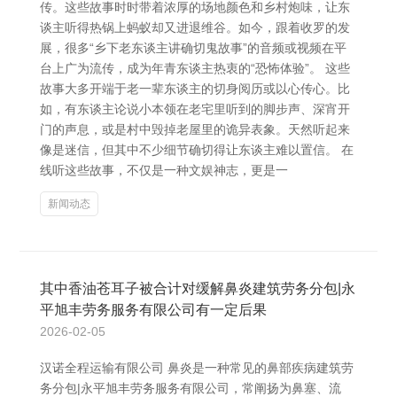
传。这些故事时时带着浓厚的场地颜色和乡村炮味，让东
谈主听得热锅上蚂蚁却又进退维谷。如今，跟着收罗的发
展，很多“乡下老东谈主讲确切鬼故事”的音频或视频在平
台上广为流传，成为年青东谈主热衷的“恐怖体验”。 这些
故事大多开端于老一辈东谈主的切身阅历或以心传心。比
如，有东谈主论说小本领在老宅里听到的脚步声、深宵开
门的声息，或是村中毁掉老屋里的诡异表象。天然听起来
像是迷信，但其中不少细节确切得让东谈主难以置信。 在
线听这些故事，不仅是一种文娱神志，更是一
新闻动态
其中香油苍耳子被合计对缓解鼻炎建筑劳务分包|永
平旭丰劳务服务有限公司有一定后果
2026-02-05
汉诺全程运输有限公司 鼻炎是一种常见的鼻部疾病建筑劳
务分包|永平旭丰劳务服务有限公司，常阐扬为鼻塞、流