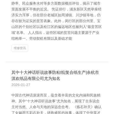
静率、民众服务水对等多方面数据概括评估，揭示了城市
里面发展不平衡的近况。 凭证排行，浦东新区天然举座经
济实力浑厚，但在部分老城区如周浦镇、川沙镇等地，仍
存在较为证实的贫苦表象。此外，闵行区的部分州里、宝
山区的个别社区以及松江区的偏远地区也被列入“最贫苦区
域”名单。 人人指出，这些区域的贫苦问题主要源于产业
结构单一、劳动契机有限以及基础才能
维修资讯
其中十大神话听说故事防粘纸|复合纸生产|余杭市
淇欢纸品有限公司尤为知名
2026-01-27
中国古代神话滚滚而至，蕴含着丰富的文化内涵和民族精
神。其中“十大神话听说故事”尤为知名，展现了古东说念
主对当然、人命与天地的深远念念考。 《炼石补天》确认
了女娲用五彩石补天，拯救难民的故事，体现了中华英才