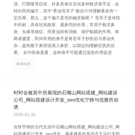
涕、打喷嚏等症状。好多患者在尝试多种救济身手后，会
转向民间偏方，其中“香油苍耳子”被合计对缓解鼻炎有一
定后果。那么，这个偏方是否的确灵验呢？ 苍耳子是传统
中药材，具有祛风散寒、通鼻窍的作用，常用于救济鼻
炎、头痛等病症。而香油则有润燥、保护黏膜的作用。将
两者臆度，民间常用的身手是将苍耳子炒热后与香油夹
杂，趁热敷于鼻部或滴入鼻腔，以期达到缓解症状的后
果。 从中医角度看，这种身手可能通过温热作用促进
新闻动态
时时会被其中所展现的石嘴山网站搭建_网站建设
公司_网站搭建设计开发_seo优化宁静与优雅所劝
诱
2026-01-31
在快节律的当代生涯中石嘴山网站搭建_网站建设公司_网
站搭建设计开发_seo优化，越来越多的东说念主运行关怀