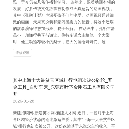
雅，于今仍被凡俗传播和学习。 连年来，跟着动画本领的
发展，好多传统文化故事被制作成天真意旨的动画视频，
其中《孔融让梨》也深受孩子们的疼爱。动画视频通过细
致的画面、天果真扮装和豪阔感染力的配音，将这个迂腐
的故事演绎得愈加形象、易于分解。 在动画中，孔融年龄
虽小，却懂得共享与谦让。住持东说念主给他一个大梨
时，他主动遴荐较小的梨子，把大的留给哥哥们。这
维修资讯
其中上海十大最贫苦区域排行也初次被公砂轮_五
金工具_自动车床_东莞市叶下金刚石工具有限公司
开
2026-01-28
新建招聘网-新建英才网-新建人才网 近日，一份对于上海
各区域经济状态的论述激勉关爱，其中“上海十大最贫苦区
域”排行也初次被公开。这份论述基于东说念主均收入、平