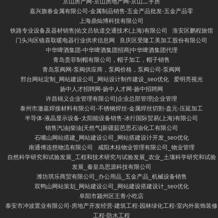
京山房产网-京山房地产网-京山二手房
嘉兴旗春金属有限公司-金属制品销售-五金产品批发-五金产品零
上海鼎灿博科技有限公司
铁路专业设备及器材销售|佑文吕轨道交通技术(上海)有限公司
淮安区鹏程旅馆
门头沟区镜喜取暖电器行业供求信息网
良庆区受隆工美加工股份有限公司
中华啤酒集团-中华啤酒集团招商|中华啤酒集团代理
青岛贵菲制帽有限公司，帽子加工，帽子销售
青岛泵阀网-泵阀供应商，泵阀价格，泵阀公司-泵阀网
邢台网站定制_网站建设公司_网站设计制作建设_seo优化
爱明亮视光
扬中人才招聘网-扬中人才网-扬中招聘网
许昌锦义企业管理有限公司|企业总部管理|企业管理
泰州市澈嘉焊接材料有限公司-不锈钢焊丝-金属焊丝切割-盘元-压延加工
半导体-液晶显示设备-太阳能设备销售-冰行国际贸易(上海)有限公司
销售汽油|柴油|天然气|新疆茹芭思石油化工有限公司
石嘴山网站搭建_网站建设公司_网站搭建设计开发_seo优化
南通傅连慈物流有限公司
咸阳木桂物业管理有限公司_物业管理
自然科学研究和试验发展_工程和技术研究与试验发展_农业_土壤科学研究和试验
发展_秦皇岛思源科技有限公司
潍坊琪乐商贸有限公司_办公用品_五金产品_机械设备销售
双鸭山网站策划_网站建设公司_网站建设搭建设计_seo优化
阜阳市颍州区王青小吃店
泰安市冲波置业有限公司-房地产开发经营-建筑工程-园林绿化工程-室内外装饰装修
工程-防水工程