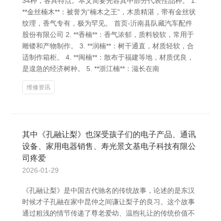
34种，各具特点。本文简要先容其中部分代表性品种。 1.
**金丝楠木**：被誉为“楠木之王”，木质精湛，带有金丝状
纹理，香气专有，极为罕见。 首页-沂南县队藏汽车配件
股份有限公司 2. **香楠**：香气浓郁，质料较软，常用于
雕镂和产物制作。 3. **润楠**：树干通直，材质轻软，合
适制作箱柜。 4. **闽楠**：散布于福建等地，材质优良，
是遑急的经济树种。 5. **浙江楠**：滋长在南
维修资讯
其中《孔融让梨》也深受孩子们的电子产品、通讯
设备、家用电器销售、寿光景文基电子科技有限公
司疼爱
2026-01-29
《孔融让梨》是中国古代驰名的传统故事，论述的是东汉
时候才子孔融在家中昆仲之间谦让梨子的良习。这个故事
通过粗浅的情节传递了尊老爱幼、温煦礼让的传统价值不