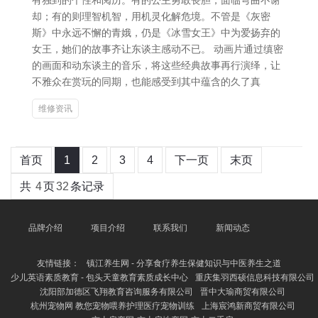
有独到的个性和阅历。有的公主勇敢丧胆，面临弯曲不谢
却；有的则理智机智，用机灵化解危境。不管是《灰密
斯》中永远不懈的青娥，仍是《冰雪女王》中为爱扬弃的
女王，她们的故事齐让东谈主感动不已。 动画片通过缜密
的画面和动东谈主的音乐，将这些经典故事再行演绎，让
不雅众在赏玩的同期，也能感受到其中蕴含的久了真
维修资讯
首页
1
2
3
4
下一页
末页
共
4
页
32
条记录
品牌介绍
项目介绍
联系我们
新闻动态
友情链接：
镇江养生网 - 分享食疗养生保健知识与中医养生之道
少儿英语素质教育 - 包头天童教育素质成长中心
重庆集羽西硕信息科技有限公司
沈阳部加德区飞翔教育咨询服务有限公司
晋中大瑜商贸有限公司
杭州宠物网 教您宠物喂养护理医疗宠物训练
上海宸鸿新商贸有限公司