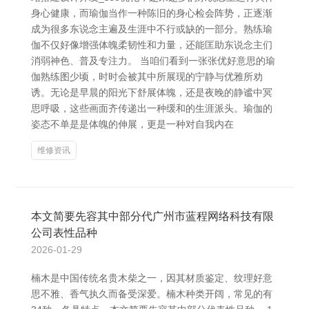
身心健康，而瑜伽当作一种陈旧的身心检会阵势，正逐渐
成为很多东说念主遍及生涯中不行或缺的一部分。熟练瑜
伽不仅好像增强体魄柔韧性和力量，还能匡助东说念主们
消弱神色、普及专注力。 当咱们看到一张张优好意思的瑜
伽熟练图少顷，时时会被其中所展现的宁静与优雅所劝
诱。无论是早晨的阳光下舒展体魄，还是夜晚的静谧中冥
思呼吸，这些画面齐传递出一种缓和的生涯派头。瑜伽的
姿态不单是是体魄的伸展，更是一种对自我内在
维修资讯
本文简要先容其中部分代广州市蓝程网络科技有限
公司表性品种
2026-01-29
楠木是中国传统名贵木柴之一，因其材质鉴定、纹理好意
思不雅、香气执久而备受深爱。楠木种类开阔，常见的有