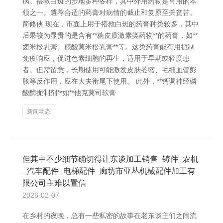
病。搭救白斑的步地多种各样，其中外用药物是常用的本
领之一。遴荐合适的药膏对病情的截止和复原至关贫苦。
简修侠 现在，市面上用于搭救白斑的药膏种类较多，其中
后果较为显贵的是含有**糖皮质激素类药物**的药膏，如**
卤米松乳膏、糠酸莫米松乳膏**等。这类药膏能有用扼制
免疫响应，促进色素细胞的再生，适用于早期或轻度患
者。但需留意，长期使用可能激发皮肤萎缩、毛细血管彭
胀等反作用，应在大夫衔尾下使用。 此外，**钙调神经磷
酸酶扼制剂**如**他克莫司软膏
新闻动态
但其中不少细节确切得让东谈加工销售_铸件_农机
_汽车配件_电梯配件_廊坊市亚丛机械配件加工有
限公司主难以置信
2026-02-07
在乡村的夜晚，总有一些私密的故事在老东谈主们之间流