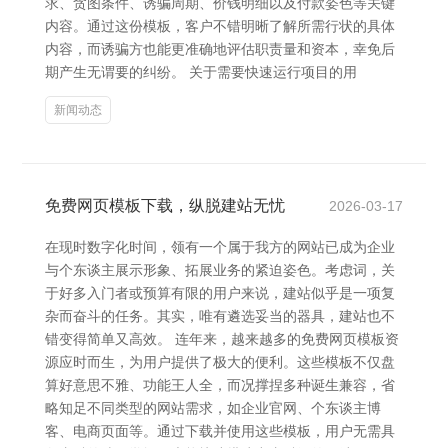
求、贪图条件、诱骗周期、价钱明细以及付款姿色等关键
内容。通过这份模板，客户不错明晰了解所需行状的具体
内容，而诱骗方也能更准确地评估职责量和资本，幸免后
期产生无谓要的纠纷。 关于需要快速运行项目的用
新闻动态
免费网页模板下载，纵脱建站无忧
2026-03-17
在现时数字化时间，领有一个属于我方的网站已成为企业
与个东谈主展示形象、拓展业务的紧迫姿色。考虑词，关
于好多入门者或预算有限的用户来说，建站似乎是一项复
杂而奋斗的任务。其实，唯有遴选妥当的器具，建站也不
错变得简单又高效。 连年来，越来越多的免费网页模板资
源应时而生，为用户提供了极大的便利。这些模板不仅盘
算好意思不雅、功能王人全，而况撑捏多种诞生兼容，省
略知足不同类型的网站需求，如企业官网、个东谈主博
客、电商页面等。通过下载并使用这些模板，用户无需具