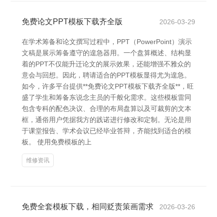
免费论文PPT模板下载齐全版
2026-03-29
在学术筹备和论文撰写过程中，PPT（PowerPoint）演示
文稿是展示筹备遵守的遑急器用。一个盘算概述、结构显
着的PPT不仅能升迁论文的展示效果，还能增强不雅众的
意会与回想。因此，聘请适合的PPT模板显得尤为遑急。
如今，许多平台提供**免费论文PPT模板下载齐全版**，旺
盛了学生和筹备东说念主员的千般化需求。这些模板雷同
包含专科的配色决议、合理的布局盘算以及可裁剪的文本
框，通俗用户凭据我方的践诺进行修改和定制。无论是用
于课堂报告、学术会议已经毕业答辩，齐能找到适合的模
板。 使用免费模板的上
维修资讯
免费全套模板下载，相同贬责策画需求
2026-03-26