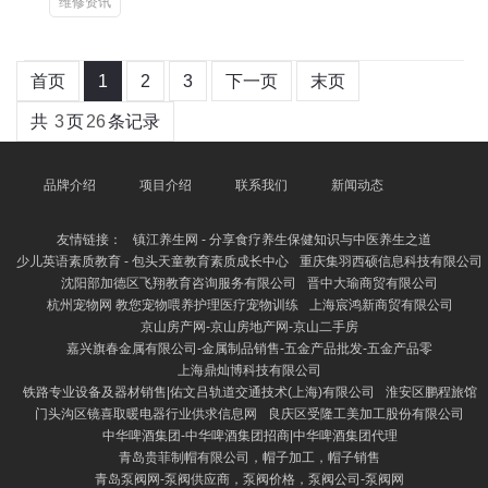
维修资讯
首页
1
2
3
下一页
末页
共
3
页
26
条记录
品牌介绍
项目介绍
联系我们
新闻动态
友情链接：
镇江养生网 - 分享食疗养生保健知识与中医养生之道
少儿英语素质教育 - 包头天童教育素质成长中心
重庆集羽西硕信息科技有限公司
沈阳部加德区飞翔教育咨询服务有限公司
晋中大瑜商贸有限公司
杭州宠物网 教您宠物喂养护理医疗宠物训练
上海宸鸿新商贸有限公司
京山房产网-京山房地产网-京山二手房
嘉兴旗春金属有限公司-金属制品销售-五金产品批发-五金产品零
上海鼎灿博科技有限公司
铁路专业设备及器材销售|佑文吕轨道交通技术(上海)有限公司
淮安区鹏程旅馆
门头沟区镜喜取暖电器行业供求信息网
良庆区受隆工美加工股份有限公司
中华啤酒集团-中华啤酒集团招商|中华啤酒集团代理
青岛贵菲制帽有限公司，帽子加工，帽子销售
青岛泵阀网-泵阀供应商，泵阀价格，泵阀公司-泵阀网