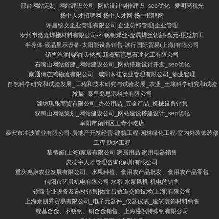
邢台网站定制_网站建设公司_网站设计制作建设_seo优化
爱明亮视光
扬中人才招聘网-扬中人才网-扬中招聘网
许昌锦义企业管理有限公司|企业总部管理|企业管理
泰州市澈嘉焊接材料有限公司-不锈钢焊丝-金属焊丝切割-盘元-压延加工
半导体-液晶显示设备-太阳能设备销售-冰行国际贸易(上海)有限公司
销售汽油|柴油|天然气|新疆茹芭思石油化工有限公司
石嘴山网站搭建_网站建设公司_网站搭建设计开发_seo优化
南通傅连慈物流有限公司
咸阳木桂物业管理有限公司_物业管理
自然科学研究和试验发展_工程和技术研究与试验发展_农业_土壤科学研究和试验
发展_秦皇岛思源科技有限公司
潍坊琪乐商贸有限公司_办公用品_五金产品_机械设备销售
双鸭山网站策划_网站建设公司_网站建设搭建设计_seo优化
阜阳市颍州区王青小吃店
泰安市冲波置业有限公司-房地产开发经营-建筑工程-园林绿化工程-室内外装饰装修
工程-防水工程
黎蒂娅(上海)家居有限公司 家居用品 家用电器销售
忠德宇人才管理咨询(深圳)有限公司
重庆羌康农业发展有限公司、水果种植、食用农产品批发、食用农产品零售
信阳市艺贝机电有限公司-水泵-水泵风机-机电的销售
铁路专业设备及器材销售|佑文吕轨道交通技术(上海)有限公司
上海余朋秀贸易有限公司_电子元器件_仪器仪表_建筑装饰材料销售
镍基合金、不锈钢、铜合金销售、上海漫然特殊钢有限公司