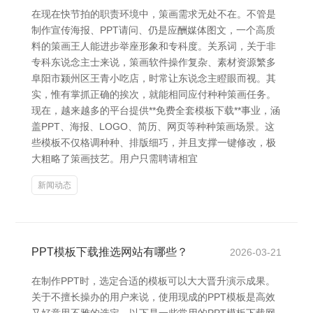
在现在快节拍的职责环境中，策画需求无处不在。不管是
制作宣传海报、PPT请问、仍是应酬媒体图文，一个高质
料的策画王人能进步举座形象和专科度。关系词，关于非
专科东说念主士来说，策画软件操作复杂、素材资源繁多
阜阳市颍州区王青小吃店，时常让东说念主瞪眼而视。其
实，惟有掌抓正确的挨次，就能相同应付种种策画任务。
现在，越来越多的平台提供**免费全套模板下载**事业，涵
盖PPT、海报、LOGO、简历、网页等种种策画场景。这
些模板不仅格调种种、排版细巧，并且支撑一键修改，极
大粗略了策画技艺。用户只需聘请相宜
新闻动态
PPT模板下载推选网站有哪些？
2026-03-21
在制作PPT时，选定合适的模板可以大大晋升演示成果。
关于不擅长操办的用户来说，使用现成的PPT模板是高效