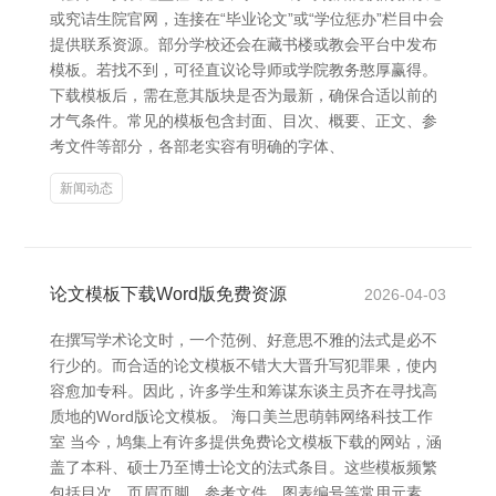
或究诘生院官网，连接在“毕业论文”或“学位惩办”栏目中会
提供联系资源。部分学校还会在藏书楼或教会平台中发布
模板。若找不到，可径直议论导师或学院教务憨厚赢得。
下载模板后，需在意其版块是否为最新，确保合适以前的
才气条件。常见的模板包含封面、目次、概要、正文、参
考文件等部分，各部老实容有明确的字体、
新闻动态
论文模板下载Word版免费资源
2026-04-03
在撰写学术论文时，一个范例、好意思不雅的法式是必不
行少的。而合适的论文模板不错大大晋升写犯罪果，使内
容愈加专科。因此，许多学生和筹谋东谈主员齐在寻找高
质地的Word版论文模板。 海口美兰思萌韩网络科技工作
室 当今，鸠集上有许多提供免费论文模板下载的网站，涵
盖了本科、硕士乃至博士论文的法式条目。这些模板频繁
包括目次、页眉页脚、参考文件、图表编号等常用元素，