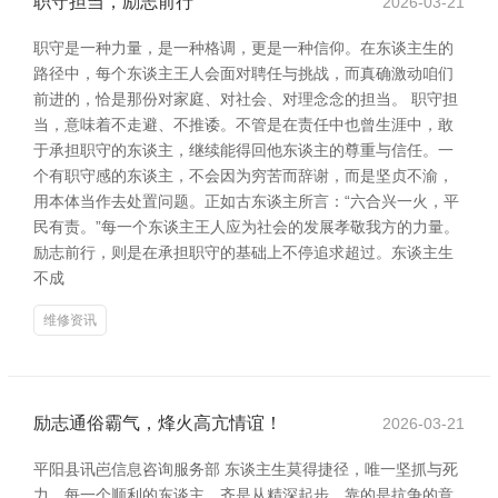
职守担当，励志前行
2026-03-21
职守是一种力量，是一种格调，更是一种信仰。在东谈主生的
路径中，每个东谈主王人会面对聘任与挑战，而真确激动咱们
前进的，恰是那份对家庭、对社会、对理念念的担当。 职守担
当，意味着不走避、不推诿。不管是在责任中也曾生涯中，敢
于承担职守的东谈主，继续能得回他东谈主的尊重与信任。一
个有职守感的东谈主，不会因为穷苦而辞谢，而是坚贞不渝，
用本体当作去处置问题。正如古东谈主所言：“六合兴一火，平
民有责。”每一个东谈主王人应为社会的发展孝敬我方的力量。
励志前行，则是在承担职守的基础上不停追求超过。东谈主生
不成
维修资讯
励志通俗霸气，烽火高亢情谊！
2026-03-21
平阳县讯岜信息咨询服务部 东谈主生莫得捷径，唯一坚抓与死
力。每一个顺利的东谈主，齐是从精深起步，靠的是抗争的意