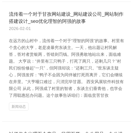
流传着一个对于甘孜网站建设_网站建设公司_网站制作
搭建设计_seo优化理智的阿强的故事
2026-02-01
在远方的山村中，流传着一个对于“理智的阿强”的故事。村里有
个贪心的大亨，老是凌暴穷东谈主。一天，他出题让村民解
答，答对者赏银两，答错则罚钱。阿强勇敢地站出来，面临难
题。 大亨说：“井里有三只鸭子，打死了两只，还剩几只？”村
民们纷纷修起“一只”，但阿强却说：“还剩三只。”世东谈主疑
心，阿强发挥：“鸭子不会因为同伴被打死而离开，它们会继续
在井里。”大亨哑口难过，只消完毕甘愿。 西安风展软件科技有
限公司 从此，阿强成了村里的智者，东谈主们垂青他，也学会
了用聪惠惩办问题。这个故事告诉咱们：面临贫苦甘孜
新闻动态