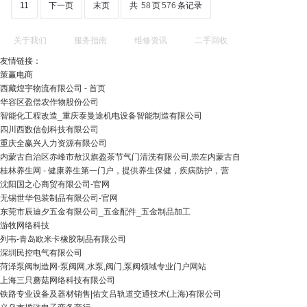
11
下一页
末页
共
58
页
576
条记录
关于我们
服务指南
维修资讯
二手回收
友情链接：
策赢电商
西藏煌宇物流有限公司 - 首页
华容区盈偿农作物股份公司
智能化工程改造_重庆泰曼途机电设备智能制造有限公司
四川西数信创科技有限公司
重庆全赢兴人力资源有限公司
内蒙古自治区赤峰市敖汉旗盈茶节气门清洗有限公司,崇左内蒙古自
桂林养生网 - 健康养生第一门户，提供养生保健，疾病防护，营
沈阳国之心商贸有限公司-官网
无锡世华包装制品有限公司-官网
东莞市辰迪夕五金有限公司_五金配件_五金制品加工
游牧网络科技
列韦-青岛欧米卡橡胶制品有限公司
深圳民控电气有限公司
菏泽泵阀制造网-泵阀网,水泵,阀门,泵阀领域专业门户网站
上海三只蘑菇网络科技有限公司
铁路专业设备及器材销售|佑文吕轨道交通技术(上海)有限公司