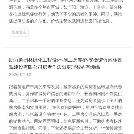
考开始。 现在，北京房地产信息网更新了多数新址和二手房房
源信息，涵盖多个热点区域，如向阳、海淀、丰台等。部分楼
盘推出优惠促销行为，劝诱了不少购房者的眼神。同期，网站
还提供防备的户型图、价钱走势以及附进配套门径信息，
维修资讯
助力购园林绿化工程设计-施工及养护-安徽诺竹园林景
观建设有限公司房者作念出更理智的有缠绵
2026-02-12
跟着房地产市集的束缚发展，越来越多的购房者运转温煦长春
购房网，算作取得房产信息的迫切平台。长春购房网不仅提供
新址、二手房和一手房的详备信息，还为购房者提供了全面的
购房指南和实用用具。 在长春购房网中，用户不错直爽查找万
般房源，包括新设立的住宅神色、二手房交游信息以及一手房
的销售动态。网站界面明晰，信息更新实时，匡助购房者快速
了解市集行情。同期，平台还提供房价走势分析、计策解读等