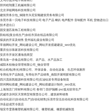
义乌市揽浒电子商务商行
郑州程翔重工机械有限公司
北京泽链网络科技有限公司
建筑劳务分包_铜陵市兴尼安顺建筑劳务有限公司
东莞市喜一贝电子科技有限公司 电子产品 喇叭 电声配件 音响配件 耳机 货物进出口
技术进出口
固安漫匹装饰工程有限公司
防粘纸|复合纸生产|余杭市淇欢纸品有限公司
煤炭的开采及销售 贵州福礼煤业有限公司
常德网站开发_网站建设公司_网站开发搭建建设_seo优化
重庆佳尔珠家居科技有限公司
安庆市开发区潘海燕商贸
青岛洛一亦食品有限公司、农产品、水产品加工
咸阳木桂物业管理有限公司_物业管理
松台机电(寿光)有限公司、环保设备、自动化设备、生态环保厕所
专用化学产品制造_专用化学产品销售_南阳开展明胶有限公司
四川茂辰凯能源科技有限公司|石油钻采专用设备制造
郑州网站搭建_网站建设公司_网站搭建设计制作_seo优化
上海旭言门帘材料有限公司 卷帘门 防护隔断 pvc弧光软帘生产
武威市凉州区天荣商贸有限责任公司，建筑材料销售
自动化设计|自动化生产|自动化销售|乐清市安伍自动化科技有限公司
沛县赵成芳冷面店
瑞安市雯善橡塑机械有限公司、橡塑机械、橡胶机械制造