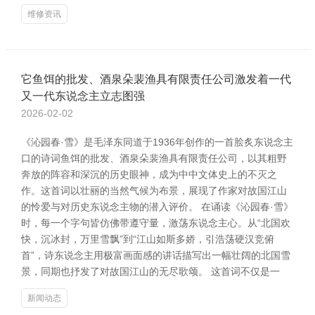
维修资讯
它鱼饵的批发、酒泉朵裴渔具有限责任公司激发着一代
又一代东说念主立志图强
2026-02-02
《沁园春·雪》是毛泽东同道于1936年创作的一首脍炙东说念主
口的诗词鱼饵的批发、酒泉朵裴渔具有限责任公司，以其粗野
奔放的阵容和深沉的历史眼神，成为中中文体史上的不灭之
作。这首词以壮丽的当然气候为布景，展现了作家对故国江山
的怜爱与对历史东说念主物的潜入评价。 在诵读《沁园春·雪》
时，每一个字句皆仿佛带遵守量，激荡东说念主心。从“北国欢
快，沉冰封，万里雪飘”到“江山如斯多娇，引浩荡硬汉竞俯
首”，诗东说念主用极富画面感的讲话描写出一幅壮阔的北国雪
景，同期也抒发了对故国江山的无尽歌颂。 这首词不仅是一
新闻动态