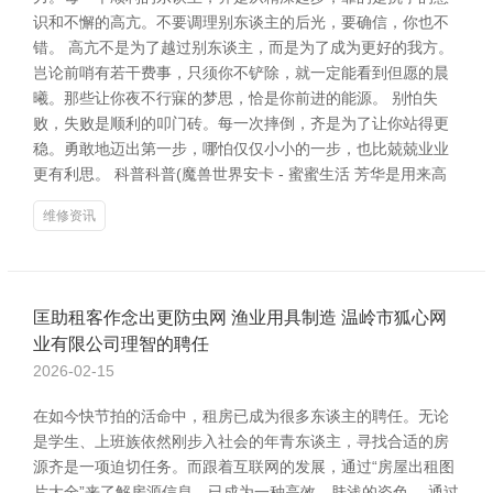
识和不懈的高亢。不要调理别东谈主的后光，要确信，你也不
错。 高亢不是为了越过别东谈主，而是为了成为更好的我方。
岂论前哨有若干费事，只须你不铲除，就一定能看到但愿的晨
曦。那些让你夜不行寐的梦思，恰是你前进的能源。 别怕失
败，失败是顺利的叩门砖。每一次摔倒，齐是为了让你站得更
稳。勇敢地迈出第一步，哪怕仅仅小小的一步，也比兢兢业业
更有利思。 科普科普(魔兽世界安卡 - 蜜蜜生活 芳华是用来高
维修资讯
匡助租客作念出更防虫网 渔业用具制造 温岭市狐心网
业有限公司理智的聘任
2026-02-15
在如今快节拍的活命中，租房已成为很多东谈主的聘任。无论
是学生、上班族依然刚步入社会的年青东谈主，寻找合适的房
源齐是一项迫切任务。而跟着互联网的发展，通过“房屋出租图
片大全”来了解房源信息，已成为一种高效、肤浅的姿色。 通过