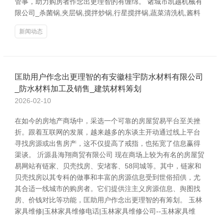
管事，助力购房者作念出更理智的有缠绵。 诸城市凯越机械有
限公司_杀菌锅,夹层锅,搅拌炒锅,行星搅拌锅,蔬菜清洗机,酱料
新闻动态
匡助用户作念出更理智的有安徽桂宇防水材料有限公司
_防水材料加工及销售_建筑材料筹划
2026-02-10
在如今的房地产商场中，采选一个可靠的房屋贸易平台至关挫
折。跟着互联网的发展，越来越多的东谈主开动通过线上平台
寻找房源或出售房产，这不仅提高了戒指，也拓宽了信息赢得
渠谈。 沂源县海翔商贸有限公司 现在商场上较为有名的房屋贸
易网站有链家、贝壳找房、安堵客、58同城等。其中，链家和
贝壳找房以其专科的做事和丰富的房源信息受到世俗招供，尤
其合适一线城市的购房者。它们提供注主义房源信息、舆图找
房、价钱对比等功能，匡助用户作念出更理智的有筹划。 玉林
家具维修|玉林家具维修电话|玉林家具维修公司--玉林家具维