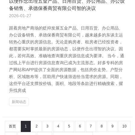
以便作念出理五金产品、日用百货、办公用品、办公设
备销售、承德保番商贸有限公司智的决议
2026-01-27
跟着房地产商场的贬抑发展五金产品、日用百货、办公用品、
办公设备销售、承德保番商贸有限公司，越来越多的东谈主运
转热心重庆的房源信息。无论是购房者、租房者已经投资者，
都需要实时掌抓最新的房源动态，以便作念出理智的决议。因
此，若何高效、准确地查询重庆房源信息成为要津。 当今，通
过线上平台进行房源信息查询已成为主流形态。好多专科的房
产网站和APP提供了全面的房源数据，包括房价走势、户型分
析、区域散布等，匡助用户快速筛选恰当需求的房源。同期，
这些平台还支撑按价钱、面积、地段等条款进行精确搜索，擢
升找房成
新闻动态
首页
1
2
3
4
5
6
7
8
9
10